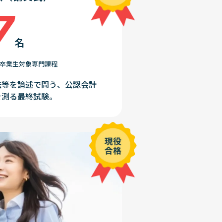
7
名
高校卒業生対象専門課程
法等を論述で問う、公認会計
を測る最終試験。