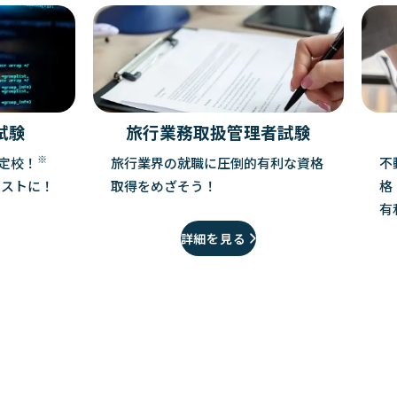
試験
旅行業務取扱管理者試験
※
定校！
旅行業界の就職に圧倒的有利な資格
不
リストに！
取得をめざそう！
格
有
詳細を見る