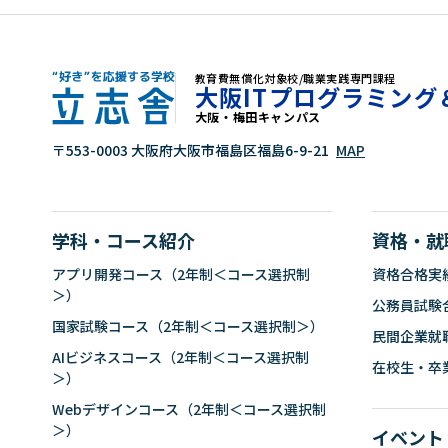
教育費無償化対象校/職業実践専門課程
大阪ITプログラミング
大阪・梅田キャンパス
"好き"を応援する学校 立志舎
〒553-0003 大阪府大阪市福島区福島6-9-21
MAP
学科・コース紹介
資格・就
アプリ開発コース（2年制＜コース選択制
資格合格実
＞）
公務員試験
国家試験コース（2年制＜コース選択制＞）
民間企業就
AIビジネスコース（2年制＜コース選択制
在校生・卒
＞）
Webデザインコース（2年制＜コース選択制
＞）
イベント