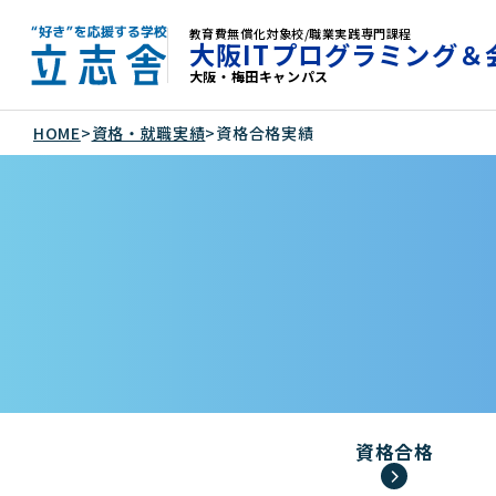
教育費無償化対象校/職業実践専門課程
大阪ITプログラミング＆
大阪・梅田キャンパス
"好き"を応援する学校 立志舎
HOME
>
資格・就職実績
>
資格合格実績
資格合格