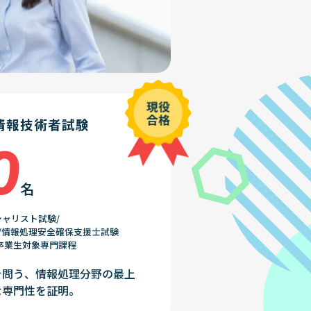
情報技術者試験
0
名
ャリスト試験/
/情報処理安全確保支援士試験
校卒業生対象専門課程
を問う、情報処理分野の最上
な専門性を証明。