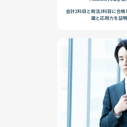
会計2科目と税法3科目に合
識と応用力を証