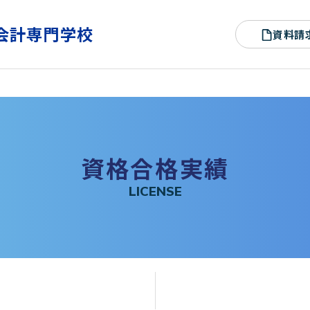
会計専門学校
資料請
資
格
合
格
実
績
L
I
C
E
N
S
E