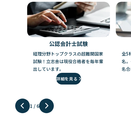
公認会計士試験
経理分野トップクラスの超難関国家
全5
試験！立志舎は現役合格者を毎年輩
名。
出しています。
名合
詳細を見る
1
/
6