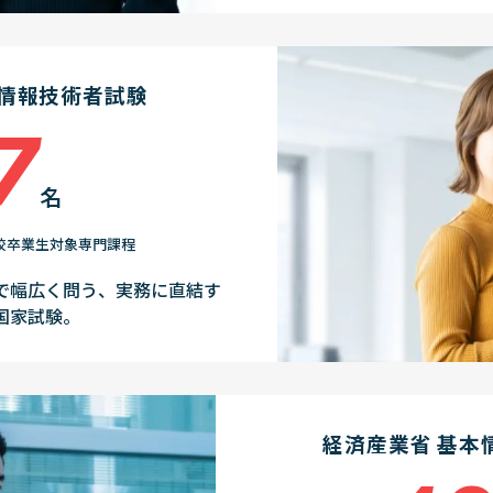
用情報技術者試験
7
名
高校卒業生対象専門課程
で幅広く問う、実務に直結す
T国家試験。
経済産業省 基本