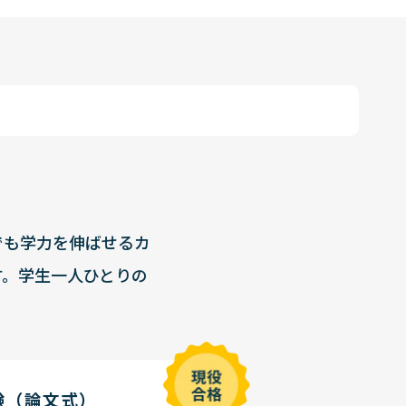
でも学力を伸ばせるカ
す。学生一人ひとりの
験（論文式）