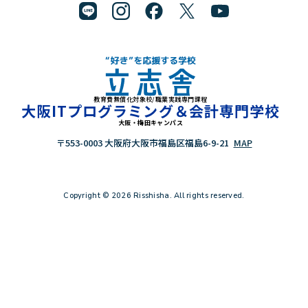
教育費無償化対象校/職業実践専門課程
"好き"を応援する学校 立志舎
大阪ITプログラミング＆会計専門学校
大阪・梅田キャンパス
〒553-0003 大阪府大阪市福島区福島6-9-21
MAP
Copyright © 2026 Risshisha. All rights reserved.