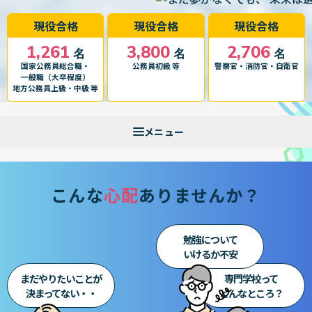
現役合格
現役合格
現役合格
1,261
3,800
2,706
名
名
名
国家公務員総合職・
公務員初級 等
警察官・消防官・自衛官
一般職（大卒程度）
地方公務員上級・中級 等
こんな
心配
ありませんか？
勉強について
いけるか不安
まだやりたいことが
専門学校って
決まってない・・
どんなところ？