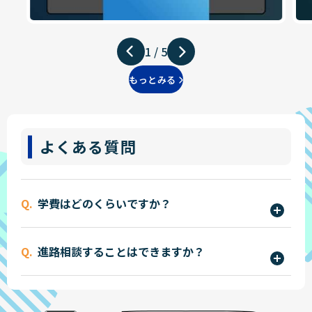
1
/
5
もっとみる
よくある質問
学費はどのくらいですか？
学費は学科やコースによって異なりますが、入学
進路相談することはできますか？
金・授業料・実習費などを含めた年間費用を明確
にご案内しています。
はい、ございます。
詳しくはこちら
・オープンキャンパス