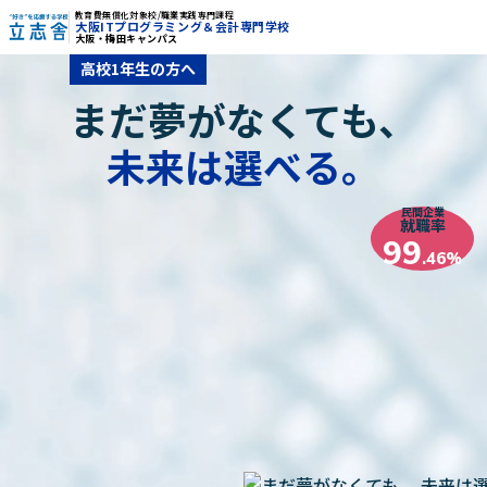
教育費無償化対象校/職業実践専門課程
大阪ITプログラミング＆会計専門学校
大阪・梅田キャンパス
"好き"を応援する学校 立志舎
高校1年生の方へ
まだ夢がなくても、
未来は選べる。
民間企業
就職率
99
.46%