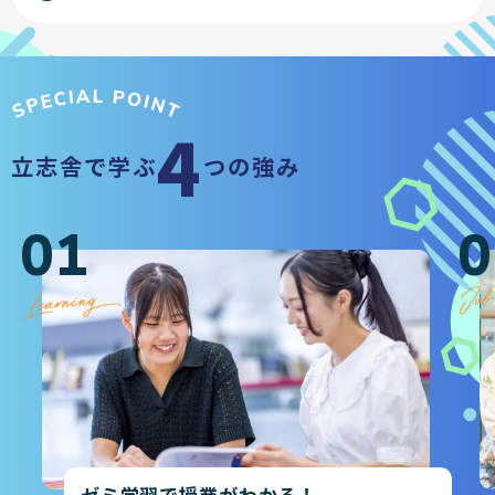
4
立志舎で学ぶ
つの強み
01
0
ゼミ学習で授業がわかる！