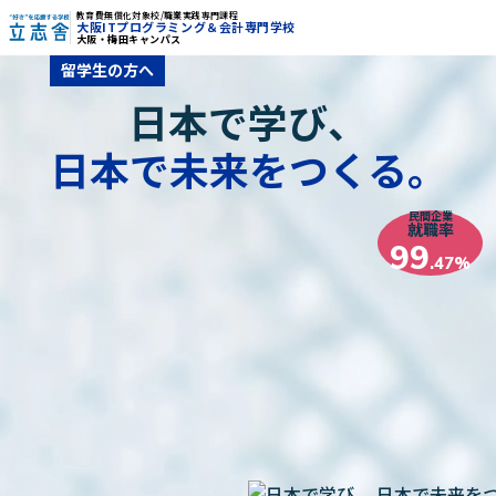
教育費無償化対象校/職業実践専門課程
大阪ITプログラミング＆会計専門学校
大阪・梅田キャンパス
"好き"を応援する学校 立志舎
留学生の方へ
日本で学び、
日本で未来をつくる。
民間企業
就職率
99
.47%