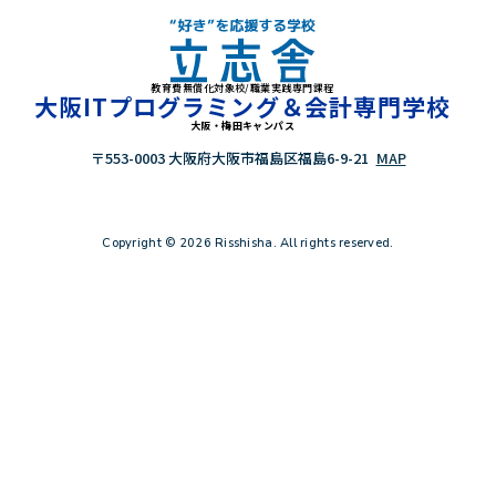
教育費無償化対象校/職業実践専門課程
"好き"を応援する学校 立志舎
大阪ITプログラミング＆会計専門学校
大阪・梅田キャンパス
〒553-0003 大阪府大阪市福島区福島6-9-21
MAP
Copyright © 2026 Risshisha. All rights reserved.