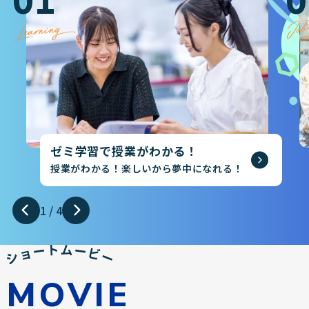
01
0
ゼミ学習で授業がわかる！
授業がわかる！楽しいから夢中になれる！
1
/
4
MOVIE