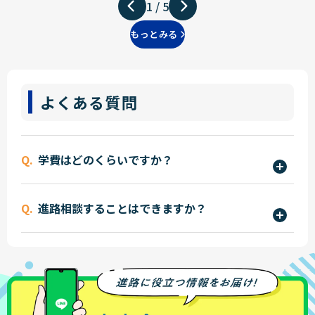
1
/
5
もっとみる
よくある質問
学費はどのくらいですか？
学費は学科やコースによって異なりますが、入学
進路相談することはできますか？
金・授業料・実習費などを含めた年間費用を明確
にご案内しています。
はい、ございます。
詳しくはこちら
・オープンキャンパス
また、国や公的機関の各種学費支援制度に加えて、
・進路相談会
立志舎独自の支援制度もあり、安心して学べる環
・オンライン進路個別相談会
境を整えています。