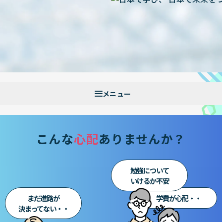
こんな
心配
ありませんか？
勉強について
いけるか不安
まだ進路が
学費が心配・・
決まってない・・